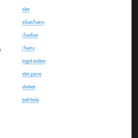
slot
สล็อตเว็บตรง
เว็บสล็อต
เว็บตรง
s
togel online
slot gacor
sbobet
judi bola