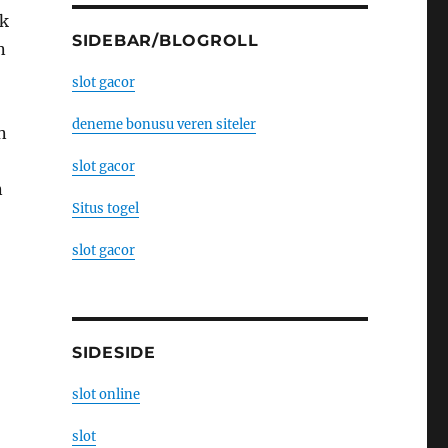
k
SIDEBAR/BLOGROLL
n
slot gacor
deneme bonusu veren siteler
n
slot gacor
n
Situs togel
slot gacor
SIDESIDE
slot online
slot