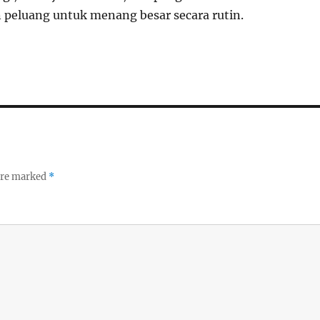
peluang untuk menang besar secara rutin.
 are marked
*