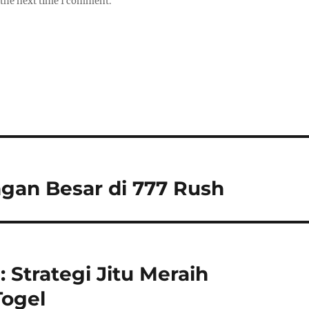
 the next time I comment.
gan Besar di 777 Rush
 Strategi Jitu Meraih
ogel