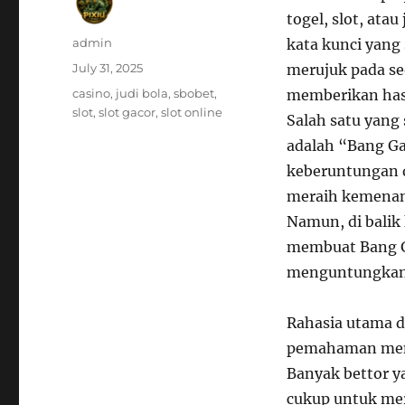
togel, slot, ata
Author
admin
kata kunci yang 
Posted
July 31, 2025
merujuk pada s
on
Tags
casino
,
judi bola
,
sbobet
,
memberikan hasi
slot
,
slot gacor
,
slot online
Salah satu yang
adalah “Bang Ga
keberuntungan d
meraih kemenang
Namun, di balik 
membuat Bang G
menguntungkan
Rahasia utama d
pemahaman mend
Banyak bettor 
cukup untuk me