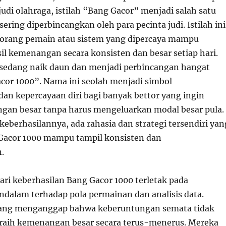
u judi olahraga, istilah “Bang Gacor” menjadi salah satu
sering diperbincangkan oleh para pecinta judi. Istilah ini
eorang pemain atau sistem yang dipercaya mampu
l kemenangan secara konsisten dan besar setiap hari.
 sedang naik daun dan menjadi perbincangan hangat
cor 1000”. Nama ini seolah menjadi simbol
an kepercayaan diri bagi banyak bettor yang ingin
an besar tanpa harus mengeluarkan modal besar pula.
keberhasilannya, ada rahasia dan strategi tersendiri yan
acor 1000 mampu tampil konsisten dan
.
ari keberhasilan Bang Gacor 1000 terletak pada
alam terhadap pola permainan dan analisis data.
yang menganggap bahwa keberuntungan semata tidak
raih kemenangan besar secara terus-menerus. Mereka