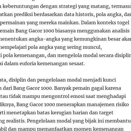
keberuntungan dengan strategi yang matang, termasu
kan prediksi berdasarkan data historis, pola angka, da
ri permainan yang mereka mainkan. Dalam konteks togel
pemain Bang Gacor 1000 biasanya menggunakan analisis
k menentukan angka-angka yang kemungkinan besar aka
mempelajari pola angka yang sering muncul,
i pola kemenangan, dan mengelola modal secara disipli
uai dalam euforia kemenangan sesaat.
data, disiplin dan pengelolaan modal menjadi kunci
in dari Bang Gacor 1000. Banyak pemain gagal karena
 atau tidak mampu mengontrol emosi saat menghadapi
liknya, Bang Gacor 1000 menerapkan manajemen risiko
erti menetapkan batas kerugian harian dan target
 realistis. Pengelolaan modal yang bijak ini membantu
stabil dan mampu memanfaatkan momen kemenangan