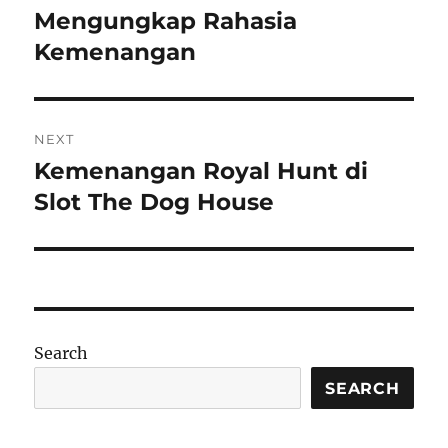
post:
Mengungkap Rahasia
Kemenangan
NEXT
Kemenangan Royal Hunt di
Next
post:
Slot The Dog House
Search
SEARCH