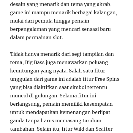
desain yang menarik dan tema yang akrab,
game ini mampu menarik berbagai kalangan,
mulai dari pemula hingga pemain
berpengalaman yang mencari sensasi baru
dalam permainan slot.
Tidak hanya menarik dari segi tampilan dan
tema, Big Bass juga menawarkan peluang
keuntungan yang nyata. Salah satu fitur
unggulan dari game ini adalah fitur Free Spins
yang bisa diaktifkan saat simbol tertentu
muncul di gulungan. Selama fitur ini
berlangsung, pemain memiliki kesempatan
untuk mendapatkan kemenangan berlipat
ganda tanpa harus memasang taruhan
tambahan. Selain itu, fitur Wild dan Scatter