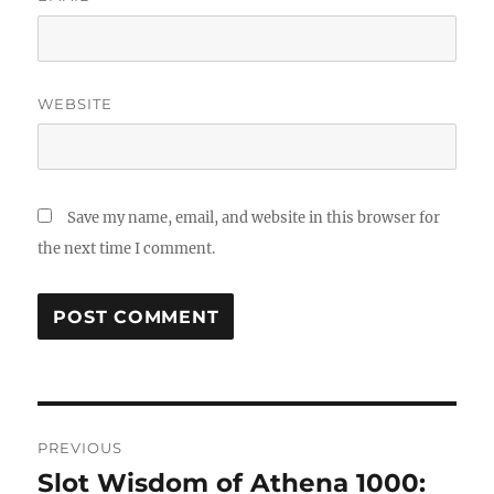
WEBSITE
Save my name, email, and website in this browser for
the next time I comment.
Post
PREVIOUS
navigation
Slot Wisdom of Athena 1000:
Previous