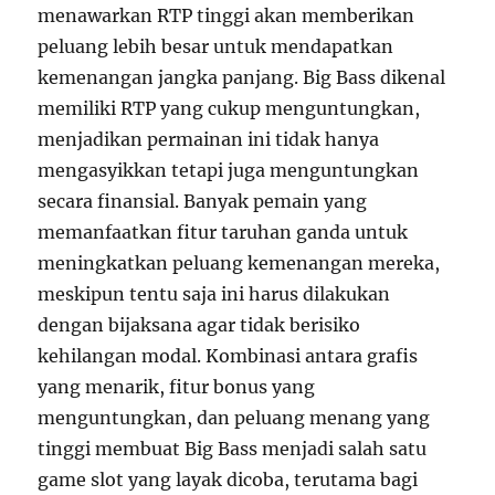
menawarkan RTP tinggi akan memberikan
peluang lebih besar untuk mendapatkan
kemenangan jangka panjang. Big Bass dikenal
memiliki RTP yang cukup menguntungkan,
menjadikan permainan ini tidak hanya
mengasyikkan tetapi juga menguntungkan
secara finansial. Banyak pemain yang
memanfaatkan fitur taruhan ganda untuk
meningkatkan peluang kemenangan mereka,
meskipun tentu saja ini harus dilakukan
dengan bijaksana agar tidak berisiko
kehilangan modal. Kombinasi antara grafis
yang menarik, fitur bonus yang
menguntungkan, dan peluang menang yang
tinggi membuat Big Bass menjadi salah satu
game slot yang layak dicoba, terutama bagi