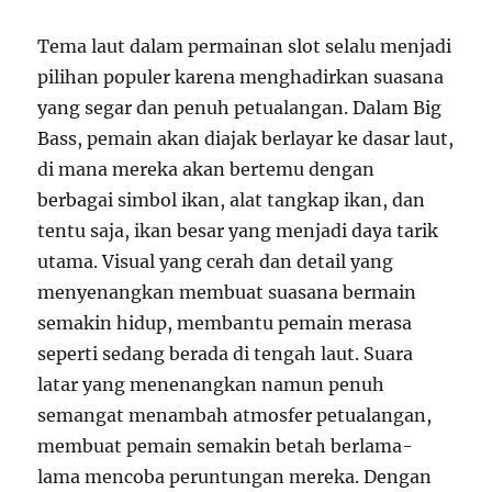
Tema laut dalam permainan slot selalu menjadi
pilihan populer karena menghadirkan suasana
yang segar dan penuh petualangan. Dalam Big
Bass, pemain akan diajak berlayar ke dasar laut,
di mana mereka akan bertemu dengan
berbagai simbol ikan, alat tangkap ikan, dan
tentu saja, ikan besar yang menjadi daya tarik
utama. Visual yang cerah dan detail yang
menyenangkan membuat suasana bermain
semakin hidup, membantu pemain merasa
seperti sedang berada di tengah laut. Suara
latar yang menenangkan namun penuh
semangat menambah atmosfer petualangan,
membuat pemain semakin betah berlama-
lama mencoba peruntungan mereka. Dengan