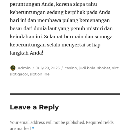
peruntungan Anda, karena siapa tahu
keberuntungan sedang berpihak pada Anda
hari ini dan membawa pulang kemenangan
besar dari dunia laut yang penuh misteri dan
keindahan ini. Selamat bermain dan semoga
keberuntungan selalu menyertai setiap
langkah Anda!
Author
Posted
Tags
admin
July 29, 2025
casino
,
judi bola
,
sbobet
,
slot
,
on
slot gacor
,
slot online
Leave a Reply
Your email address will not be published.
Required fields
are marked
*