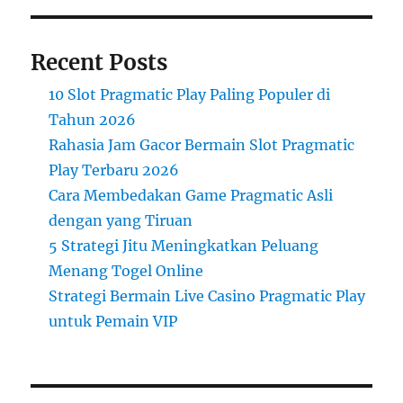
Recent Posts
10 Slot Pragmatic Play Paling Populer di
Tahun 2026
Rahasia Jam Gacor Bermain Slot Pragmatic
Play Terbaru 2026
Cara Membedakan Game Pragmatic Asli
dengan yang Tiruan
5 Strategi Jitu Meningkatkan Peluang
Menang Togel Online
Strategi Bermain Live Casino Pragmatic Play
untuk Pemain VIP