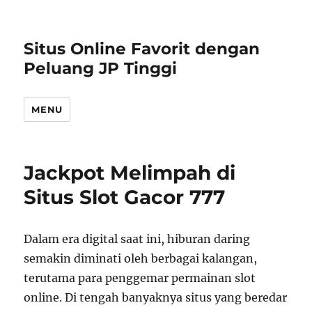
Situs Online Favorit dengan
Peluang JP Tinggi
MENU
Jackpot Melimpah di
Situs Slot Gacor 777
Dalam era digital saat ini, hiburan daring
semakin diminati oleh berbagai kalangan,
terutama para penggemar permainan slot
online. Di tengah banyaknya situs yang beredar