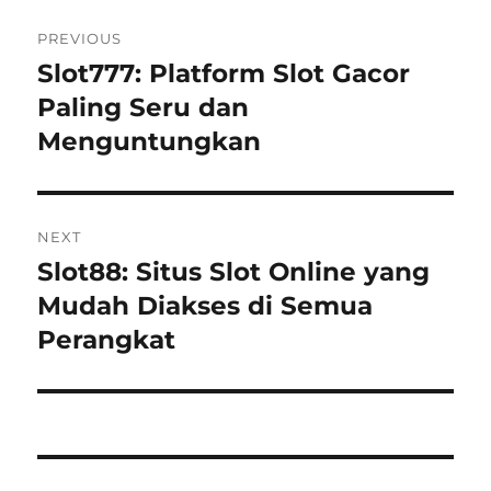
Post
PREVIOUS
navigation
Slot777: Platform Slot Gacor
Previous
post:
Paling Seru dan
Menguntungkan
NEXT
Slot88: Situs Slot Online yang
Next
post:
Mudah Diakses di Semua
Perangkat