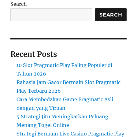
Search
SEARCH
Recent Posts
10 Slot Pragmatic Play Paling Populer di
Tahun 2026
Rahasia Jam Gacor Bermain Slot Pragmatic
Play Terbaru 2026
Cara Membedakan Game Pragmatic Asli
dengan yang Tiruan
5 Strategi Jitu Meningkatkan Peluang
Menang Togel Online
Strategi Bermain Live Casino Pragmatic Play