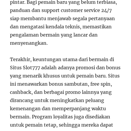
pintar. Bagi pemain baru yang belum terbiasa,
panduan dan support customer service 24/7
siap membantu menjawab segala pertanyaan
dan mengatasi kendala teknis, memastikan
pengalaman bermain yang lancar dan
menyenangkan.
Terakhir, keuntungan utama dari bermain di
Situs Slot777 adalah adanya promosi dan bonus
yang menarik khusus untuk pemain baru. Situs
ini menawarkan bonus sambutan, free spin,
cashback, dan berbagai promo lainnya yang
dirancang untuk meningkatkan peluang
kemenangan dan memperpanjang waktu
bermain. Program loyalitas juga disediakan
untuk pemain tetap, sehingga mereka dapat