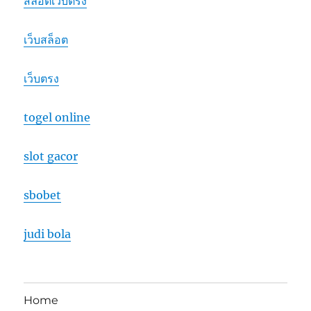
สล็อตเว็บตรง
เว็บสล็อต
เว็บตรง
togel online
slot gacor
sbobet
judi bola
Home