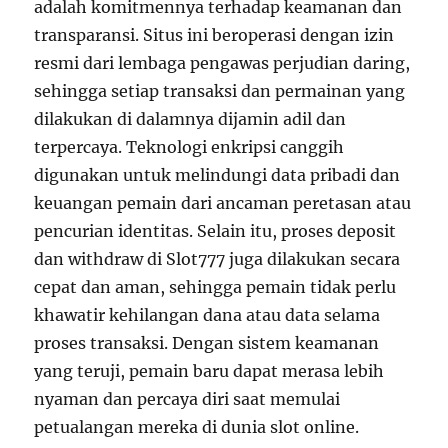
adalah komitmennya terhadap keamanan dan
transparansi. Situs ini beroperasi dengan izin
resmi dari lembaga pengawas perjudian daring,
sehingga setiap transaksi dan permainan yang
dilakukan di dalamnya dijamin adil dan
terpercaya. Teknologi enkripsi canggih
digunakan untuk melindungi data pribadi dan
keuangan pemain dari ancaman peretasan atau
pencurian identitas. Selain itu, proses deposit
dan withdraw di Slot777 juga dilakukan secara
cepat dan aman, sehingga pemain tidak perlu
khawatir kehilangan dana atau data selama
proses transaksi. Dengan sistem keamanan
yang teruji, pemain baru dapat merasa lebih
nyaman dan percaya diri saat memulai
petualangan mereka di dunia slot online.