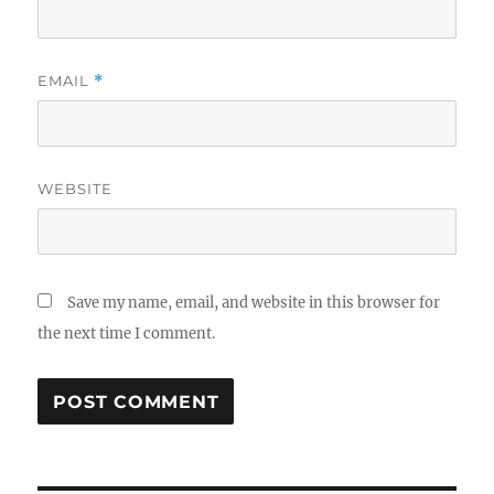
EMAIL
*
WEBSITE
Save my name, email, and website in this browser for
the next time I comment.