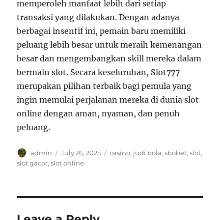
memperoleh manfaat lebih dari setiap
transaksi yang dilakukan. Dengan adanya
berbagai insentif ini, pemain baru memiliki
peluang lebih besar untuk meraih kemenangan
besar dan mengembangkan skill mereka dalam
bermain slot. Secara keseluruhan, Slot777
merupakan pilihan terbaik bagi pemula yang
ingin memulai perjalanan mereka di dunia slot
online dengan aman, nyaman, dan penuh
peluang.
Author
Posted
Tags
admin
July 26, 2025
casino
,
judi bola
,
sbobet
,
slot
,
on
slot gacor
,
slot online
Leave a Reply