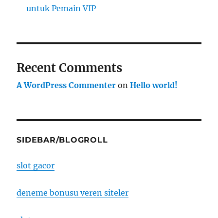
untuk Pemain VIP
Recent Comments
A WordPress Commenter
on
Hello world!
SIDEBAR/BLOGROLL
slot gacor
deneme bonusu veren siteler