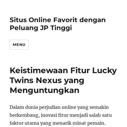
Situs Online Favorit dengan
Peluang JP Tinggi
MENU
Keistimewaan Fitur Lucky
Twins Nexus yang
Menguntungkan
Dalam dunia perjudian online yang semakin
berkembang, inovasi fitur menjadi salah satu
faktor utama yang menarik minat pemain.