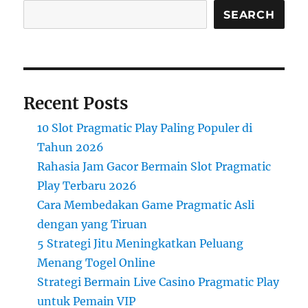
SEARCH
Recent Posts
10 Slot Pragmatic Play Paling Populer di
Tahun 2026
Rahasia Jam Gacor Bermain Slot Pragmatic
Play Terbaru 2026
Cara Membedakan Game Pragmatic Asli
dengan yang Tiruan
5 Strategi Jitu Meningkatkan Peluang
Menang Togel Online
Strategi Bermain Live Casino Pragmatic Play
untuk Pemain VIP