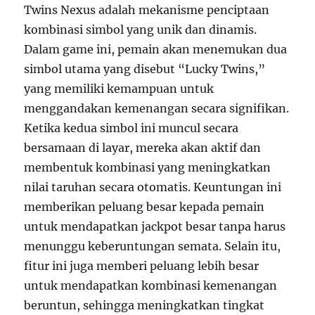
Twins Nexus adalah mekanisme penciptaan
kombinasi simbol yang unik dan dinamis.
Dalam game ini, pemain akan menemukan dua
simbol utama yang disebut “Lucky Twins,”
yang memiliki kemampuan untuk
menggandakan kemenangan secara signifikan.
Ketika kedua simbol ini muncul secara
bersamaan di layar, mereka akan aktif dan
membentuk kombinasi yang meningkatkan
nilai taruhan secara otomatis. Keuntungan ini
memberikan peluang besar kepada pemain
untuk mendapatkan jackpot besar tanpa harus
menunggu keberuntungan semata. Selain itu,
fitur ini juga memberi peluang lebih besar
untuk mendapatkan kombinasi kemenangan
beruntun, sehingga meningkatkan tingkat