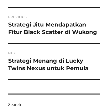
Post
PREVIOUS
navigation
Strategi Jitu Mendapatkan
Previous
post:
Fitur Black Scatter di Wukong
NEXT
Strategi Menang di Lucky
Next
post:
Twins Nexus untuk Pemula
Search