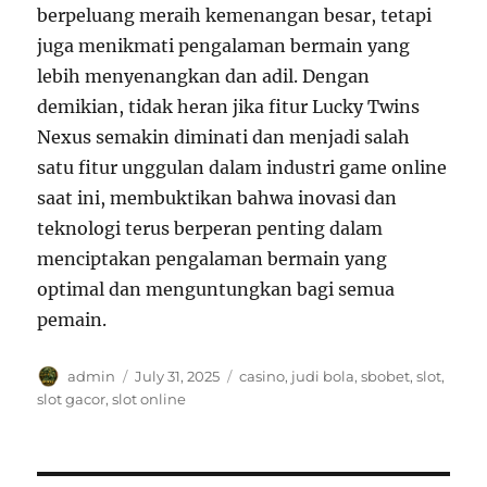
berpeluang meraih kemenangan besar, tetapi
juga menikmati pengalaman bermain yang
lebih menyenangkan dan adil. Dengan
demikian, tidak heran jika fitur Lucky Twins
Nexus semakin diminati dan menjadi salah
satu fitur unggulan dalam industri game online
saat ini, membuktikan bahwa inovasi dan
teknologi terus berperan penting dalam
menciptakan pengalaman bermain yang
optimal dan menguntungkan bagi semua
pemain.
Author
Posted
Tags
admin
July 31, 2025
casino
,
judi bola
,
sbobet
,
slot
,
on
slot gacor
,
slot online