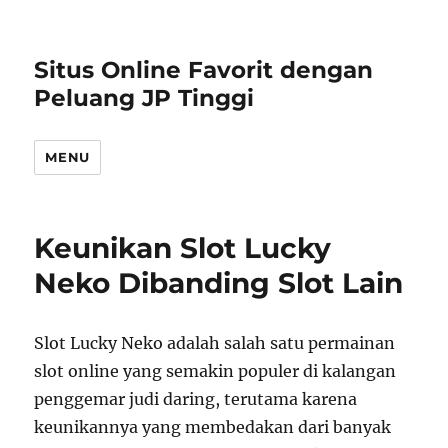
Situs Online Favorit dengan
Peluang JP Tinggi
MENU
Keunikan Slot Lucky
Neko Dibanding Slot Lain
Slot Lucky Neko adalah salah satu permainan
slot online yang semakin populer di kalangan
penggemar judi daring, terutama karena
keunikannya yang membedakan dari banyak