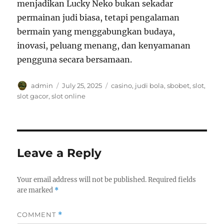
menjadikan Lucky Neko bukan sekadar
permainan judi biasa, tetapi pengalaman
bermain yang menggabungkan budaya,
inovasi, peluang menang, dan kenyamanan
pengguna secara bersamaan.
Author
Posted
Tags
admin
July 25, 2025
casino
,
judi bola
,
sbobet
,
slot
,
on
slot gacor
,
slot online
Leave a Reply
Your email address will not be published.
Required fields
are marked
*
COMMENT
*