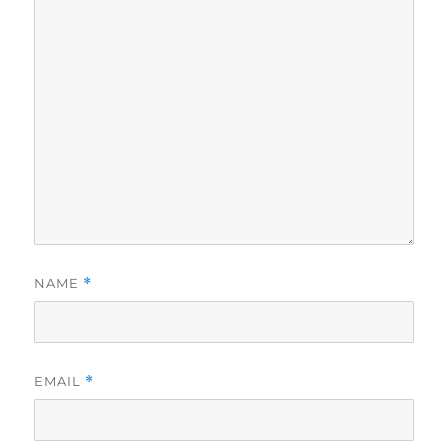
NAME
*
EMAIL
*