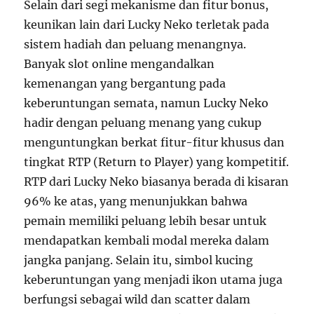
Selain dari segi mekanisme dan fitur bonus,
keunikan lain dari Lucky Neko terletak pada
sistem hadiah dan peluang menangnya.
Banyak slot online mengandalkan
kemenangan yang bergantung pada
keberuntungan semata, namun Lucky Neko
hadir dengan peluang menang yang cukup
menguntungkan berkat fitur-fitur khusus dan
tingkat RTP (Return to Player) yang kompetitif.
RTP dari Lucky Neko biasanya berada di kisaran
96% ke atas, yang menunjukkan bahwa
pemain memiliki peluang lebih besar untuk
mendapatkan kembali modal mereka dalam
jangka panjang. Selain itu, simbol kucing
keberuntungan yang menjadi ikon utama juga
berfungsi sebagai wild dan scatter dalam