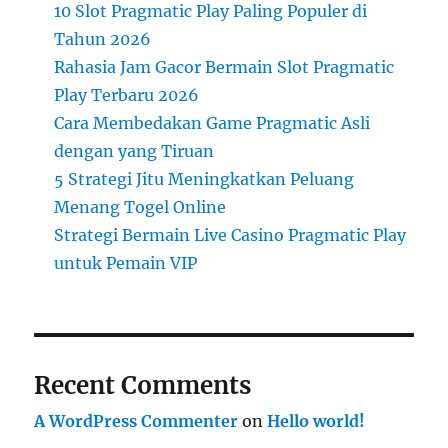
10 Slot Pragmatic Play Paling Populer di
Tahun 2026
Rahasia Jam Gacor Bermain Slot Pragmatic
Play Terbaru 2026
Cara Membedakan Game Pragmatic Asli
dengan yang Tiruan
5 Strategi Jitu Meningkatkan Peluang
Menang Togel Online
Strategi Bermain Live Casino Pragmatic Play
untuk Pemain VIP
Recent Comments
A WordPress Commenter
on
Hello world!