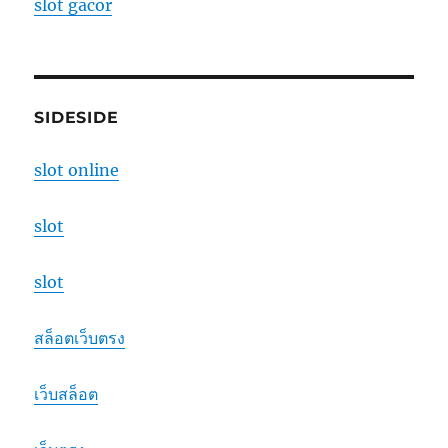
slot gacor
SIDESIDE
slot online
slot
slot
สล็อตเว็บตรง
เว็บสล็อต