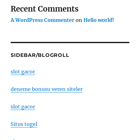
Recent Comments
A WordPress Commenter
on
Hello world!
SIDEBAR/BLOGROLL
slot gacor
deneme bonusu veren siteler
slot gacor
Situs togel