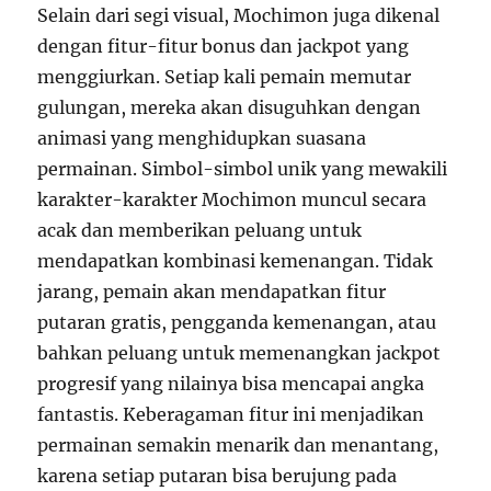
Selain dari segi visual, Mochimon juga dikenal
dengan fitur-fitur bonus dan jackpot yang
menggiurkan. Setiap kali pemain memutar
gulungan, mereka akan disuguhkan dengan
animasi yang menghidupkan suasana
permainan. Simbol-simbol unik yang mewakili
karakter-karakter Mochimon muncul secara
acak dan memberikan peluang untuk
mendapatkan kombinasi kemenangan. Tidak
jarang, pemain akan mendapatkan fitur
putaran gratis, pengganda kemenangan, atau
bahkan peluang untuk memenangkan jackpot
progresif yang nilainya bisa mencapai angka
fantastis. Keberagaman fitur ini menjadikan
permainan semakin menarik dan menantang,
karena setiap putaran bisa berujung pada