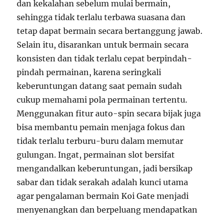
dan kekalahan sebelum mulai bermain,
sehingga tidak terlalu terbawa suasana dan
tetap dapat bermain secara bertanggung jawab.
Selain itu, disarankan untuk bermain secara
konsisten dan tidak terlalu cepat berpindah-
pindah permainan, karena seringkali
keberuntungan datang saat pemain sudah
cukup memahami pola permainan tertentu.
Menggunakan fitur auto-spin secara bijak juga
bisa membantu pemain menjaga fokus dan
tidak terlalu terburu-buru dalam memutar
gulungan. Ingat, permainan slot bersifat
mengandalkan keberuntungan, jadi bersikap
sabar dan tidak serakah adalah kunci utama
agar pengalaman bermain Koi Gate menjadi
menyenangkan dan berpeluang mendapatkan