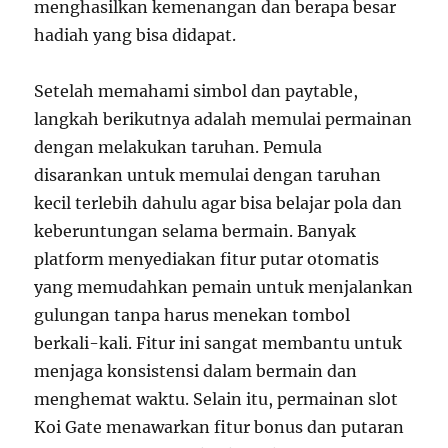
menghasilkan kemenangan dan berapa besar
hadiah yang bisa didapat.
Setelah memahami simbol dan paytable,
langkah berikutnya adalah memulai permainan
dengan melakukan taruhan. Pemula
disarankan untuk memulai dengan taruhan
kecil terlebih dahulu agar bisa belajar pola dan
keberuntungan selama bermain. Banyak
platform menyediakan fitur putar otomatis
yang memudahkan pemain untuk menjalankan
gulungan tanpa harus menekan tombol
berkali-kali. Fitur ini sangat membantu untuk
menjaga konsistensi dalam bermain dan
menghemat waktu. Selain itu, permainan slot
Koi Gate menawarkan fitur bonus dan putaran