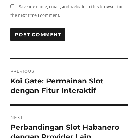
Save my name, email, and website in this browser for
the next time I comment.
Post
PREVIOUS
navigation
Koi Gate: Permainan Slot
Previous
post:
dengan Fitur Interaktif
NEXT
Perbandingan Slot Habanero
Next
post:
dengan Provider Lain