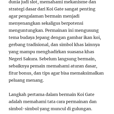
dunia judi slot, memahami mekanisme dan
strategi dasar dari Koi Gate sangat penting
agar pengalaman bermain menjadi
menyenangkan sekaligus berpotensi
menguntungkan. Permainan ini mengusung
tema budaya Jepang dengan gambar ikan koi,
gerbang tradisional, dan simbol khas lainnya
yang mampu menghadirkan suasana khas
Negeri Sakura. Sebelum langsung bermain,
sebaiknya pemain memahami aturan dasar,
fitur bonus, dan tips agar bisa memaksimalkan
peluang menang.
Langkah pertama dalam bermain Koi Gate
adalah memahami tata cara permainan dan
simbol-simbol yang muncul di gulungan.