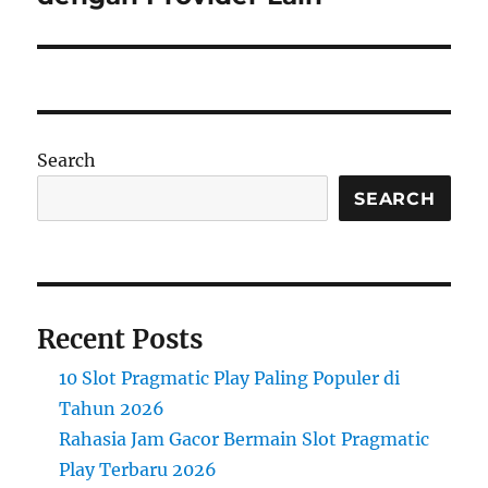
Search
SEARCH
Recent Posts
10 Slot Pragmatic Play Paling Populer di
Tahun 2026
Rahasia Jam Gacor Bermain Slot Pragmatic
Play Terbaru 2026