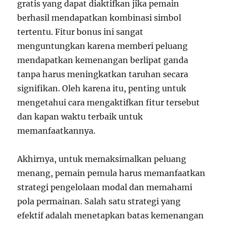
gratis yang dapat diaktifkan jika pemain
berhasil mendapatkan kombinasi simbol
tertentu. Fitur bonus ini sangat
menguntungkan karena memberi peluang
mendapatkan kemenangan berlipat ganda
tanpa harus meningkatkan taruhan secara
signifikan. Oleh karena itu, penting untuk
mengetahui cara mengaktifkan fitur tersebut
dan kapan waktu terbaik untuk
memanfaatkannya.
Akhirnya, untuk memaksimalkan peluang
menang, pemain pemula harus memanfaatkan
strategi pengelolaan modal dan memahami
pola permainan. Salah satu strategi yang
efektif adalah menetapkan batas kemenangan