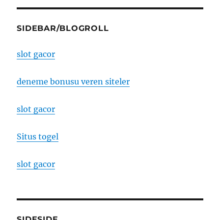
SIDEBAR/BLOGROLL
slot gacor
deneme bonusu veren siteler
slot gacor
Situs togel
slot gacor
SIDESIDE