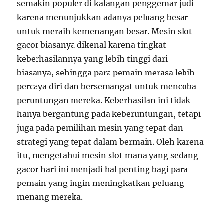
semakin populer di kalangan penggemar judi
karena menunjukkan adanya peluang besar
untuk meraih kemenangan besar. Mesin slot
gacor biasanya dikenal karena tingkat
keberhasilannya yang lebih tinggi dari
biasanya, sehingga para pemain merasa lebih
percaya diri dan bersemangat untuk mencoba
peruntungan mereka. Keberhasilan ini tidak
hanya bergantung pada keberuntungan, tetapi
juga pada pemilihan mesin yang tepat dan
strategi yang tepat dalam bermain. Oleh karena
itu, mengetahui mesin slot mana yang sedang
gacor hari ini menjadi hal penting bagi para
pemain yang ingin meningkatkan peluang
menang mereka.