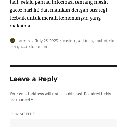
Jadi, selalu pantau informasi tentang mesin
gacor hari ini dan mainkan dengan strategi
terbaik untuk meraih kemenangan yang
maksimal.
Author
Posted
Tags
admin
July 23, 2025
casino
,
judi bola
,
sbobet
,
slot
,
on
slot gacor
,
slot online
Leave a Reply
Your email address will not be published.
Required fields
are marked
*
COMMENT
*