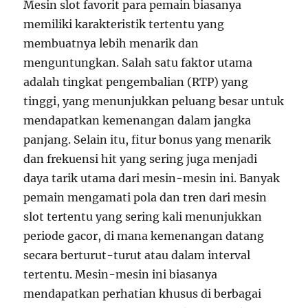
Mesin slot favorit para pemain biasanya
memiliki karakteristik tertentu yang
membuatnya lebih menarik dan
menguntungkan. Salah satu faktor utama
adalah tingkat pengembalian (RTP) yang
tinggi, yang menunjukkan peluang besar untuk
mendapatkan kemenangan dalam jangka
panjang. Selain itu, fitur bonus yang menarik
dan frekuensi hit yang sering juga menjadi
daya tarik utama dari mesin-mesin ini. Banyak
pemain mengamati pola dan tren dari mesin
slot tertentu yang sering kali menunjukkan
periode gacor, di mana kemenangan datang
secara berturut-turut atau dalam interval
tertentu. Mesin-mesin ini biasanya
mendapatkan perhatian khusus di berbagai