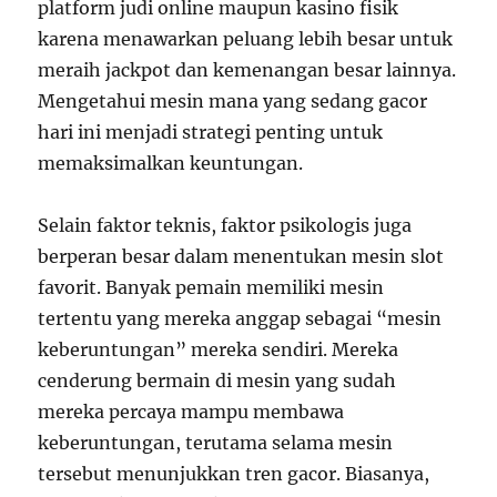
platform judi online maupun kasino fisik
karena menawarkan peluang lebih besar untuk
meraih jackpot dan kemenangan besar lainnya.
Mengetahui mesin mana yang sedang gacor
hari ini menjadi strategi penting untuk
memaksimalkan keuntungan.
Selain faktor teknis, faktor psikologis juga
berperan besar dalam menentukan mesin slot
favorit. Banyak pemain memiliki mesin
tertentu yang mereka anggap sebagai “mesin
keberuntungan” mereka sendiri. Mereka
cenderung bermain di mesin yang sudah
mereka percaya mampu membawa
keberuntungan, terutama selama mesin
tersebut menunjukkan tren gacor. Biasanya,